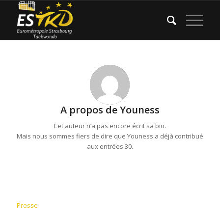
A propos de
Youness
Cet auteur n’a pas encore écrit sa bio.
Mais nous sommes fiers de dire que
Youness
a déjà contribué
aux entrées 30.
Presse