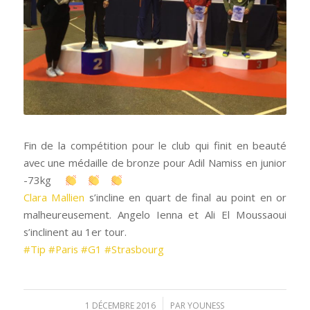
Fin de la compétition pour le club qui finit en beauté
avec une médaille de bronze pour Adil Namiss en junior
-73kg
Clara Mallien
s’incline en quart de final au point en or
malheureusement. Angelo Ienna et Ali El Moussaoui
s’inclinent au 1er tour.
#
Tip
#
Paris
#
G1
#
Strasbourg
/
1 DÉCEMBRE 2016
PAR
YOUNESS