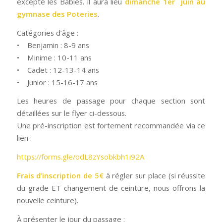
excepté les Babies. il aura lieu
dimanche 1er juin au
gymnase des Poteries
.
Catégories d’âge :
• Benjamin : 8-9 ans
• Minime : 10-11 ans
• Cadet : 12-13-14 ans
• Junior : 15-16-17 ans
Les heures de passage pour chaque section sont
détaillées sur le flyer ci-dessous.
Une pré-inscription est fortement recommandée via ce
lien :
https://forms.gle/odL8zYsobkbh1i92A
Frais d’inscription de 5€
à régler sur place (si réussite
du grade ET changement de ceinture, nous offrons la
nouvelle ceinture).
À présenter le jour du passage :