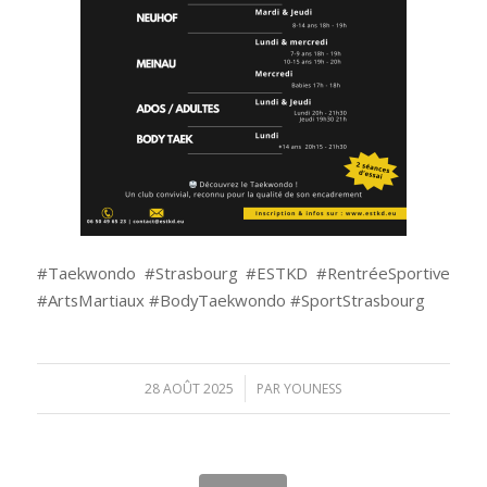
#Taekwondo #Strasbourg #ESTKD #RentréeSportive
#ArtsMartiaux #BodyTaekwondo #SportStrasbourg
/
28 AOÛT 2025
PAR
YOUNESS