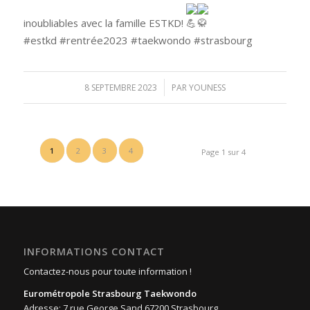
inoubliables avec la famille ESTKD!
#estkd #rentrée2023 #taekwondo #strasbourg
/
8 SEPTEMBRE 2023
PAR
YOUNESS
1
2
3
4
Page 1 sur 4
INFORMATIONS CONTACT
Contactez-nous pour toute information !
Eurométropole Strasbourg Taekwondo
Adresse: 7 rue George Sand 67200 Strasbourg