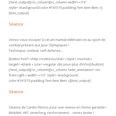
[/text_output][/vc_column][vc_column width= »1/3″
style= »background-color:#161515;padding:7em 6em 8em; »]
[text_output]
Séance
TAEKWONDO
Venez vous essayer à cet art martial millénaire et au sport de
combat présent aux Jeux Olympiques !
Technique, combat, self-defense…
[button href= »http://estkd.eu/club/ » type= »normal »
target= »blank » size= »regular »]Ici pour plus d’infos[/button]
[/text_output][/vc_column][vc_column fade_animation= »in-
from-right » width= »1/3″ style= »background-
color:#161515;padding:7em 6em 8em; »][text_output]
Séance
CARDIOFIT’
Séance de Cardio Fitness pour une remise en forme garantie !
Mobilité, HIIT, stretching, renforcement… venez tester !