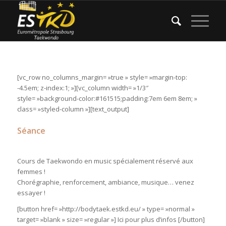
[vc_row no_columns_margin= »true » style= »margin-top:
-4.5em; z-index:1; »][vc_column width= »1/3″
style= »background-color:#161515;padding:7em 6em 8em; »
class= »styled-column »][text_output]
Séance
BODYTAEK
Cours de Taekwondo en music spécialement réservé aux
femmes !
Chorégraphie, renforcement, ambiance, musique… venez
essayer !
[button href= »http://bodytaek.estkd.eu/ » type= »normal »
target= »blank » size= »regular »] Ici pour plus d’infos [/button]