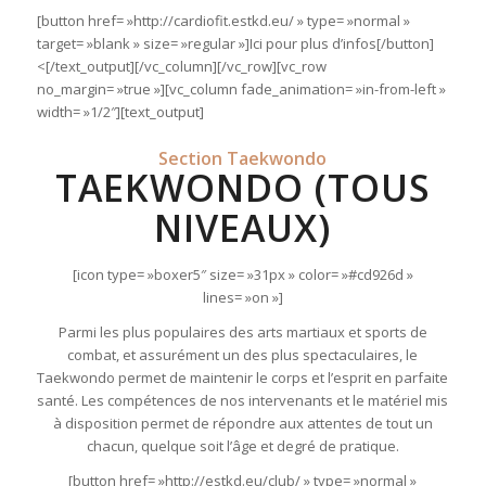
[button href= »http://cardiofit.estkd.eu/ » type= »normal »
target= »blank » size= »regular »]Ici pour plus d’infos[/button]
<[/text_output][/vc_column][/vc_row][vc_row
no_margin= »true »][vc_column fade_animation= »in-from-left »
width= »1/2″][text_output]
Section Taekwondo
TAEKWONDO (TOUS
NIVEAUX)
[icon type= »boxer5″ size= »31px » color= »#cd926d »
lines= »on »]
Parmi les plus populaires des arts martiaux et sports de
combat, et assurément un des plus spectaculaires, le
Taekwondo permet de maintenir le corps et l’esprit en parfaite
santé. Les compétences de nos intervenants et le matériel mis
à disposition permet de répondre aux attentes de tout un
chacun, quelque soit l’âge et degré de pratique.
[button href= »http://estkd.eu/club/ » type= »normal »