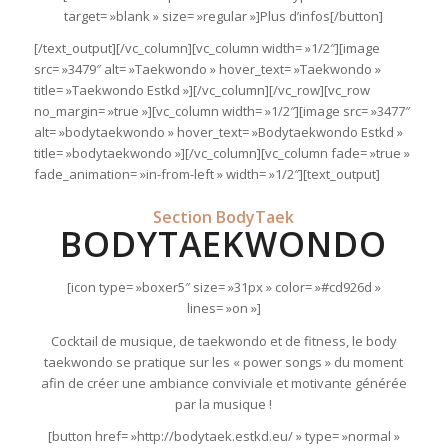
target= »blank » size= »regular »]Plus d’infos[/button]
[/text_output][/vc_column][vc_column width= »1/2″][image
src= »3479″ alt= »Taekwondo » hover_text= »Taekwondo »
title= »Taekwondo Estkd »][/vc_column][/vc_row][vc_row
no_margin= »true »][vc_column width= »1/2″][image src= »3477″
alt= »bodytaekwondo » hover_text= »Bodytaekwondo Estkd »
title= »bodytaekwondo »][/vc_column][vc_column fade= »true »
fade_animation= »in-from-left » width= »1/2″][text_output]
Section BodyTaek
BODYTAEKWONDO
[icon type= »boxer5″ size= »31px » color= »#cd926d »
lines= »on »]
Cocktail de musique, de taekwondo et de fitness, le body
taekwondo se pratique sur les « power songs » du moment
afin de créer une ambiance conviviale et motivante générée
par la musique !
[button href= »http://bodytaek.estkd.eu/ » type= »normal »