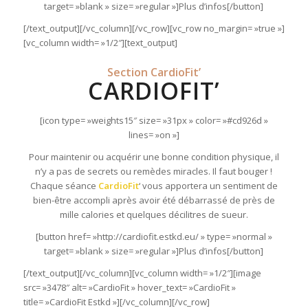
target= »blank » size= »regular »]Plus d’infos[/button]
[/text_output][/vc_column][/vc_row][vc_row no_margin= »true »]
[vc_column width= »1/2″][text_output]
Section CardioFit’
CARDIOFIT’
[icon type= »weights15″ size= »31px » color= »#cd926d »
lines= »on »]
Pour maintenir ou acquérir une bonne condition physique, il
n’y a pas de secrets ou remèdes miracles. Il faut bouger !
Chaque séance
CardioFit
‘ vous apportera un sentiment de
bien-être accompli après avoir été débarrassé de près de
mille calories et quelques décilitres de sueur.
[button href= »http://cardiofit.estkd.eu/ » type= »normal »
target= »blank » size= »regular »]Plus d’infos[/button]
[/text_output][/vc_column][vc_column width= »1/2″][image
src= »3478″ alt= »CardioFit » hover_text= »CardioFit »
title= »CardioFit Estkd »][/vc_column][/vc_row]